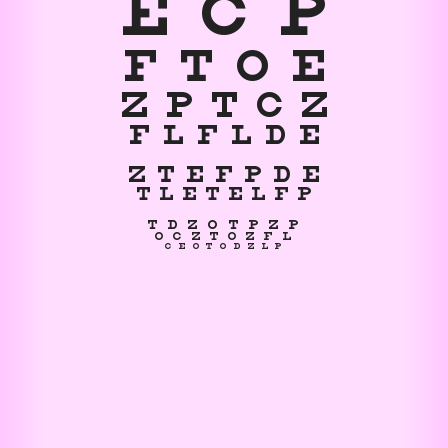
E C P
F T O E
Z P T C Z
F L F L D E
Z T E F P D E
T L E T E L F P
T D Z O T P Z P
O C Z T O Z F L
C E O T O D Z L P