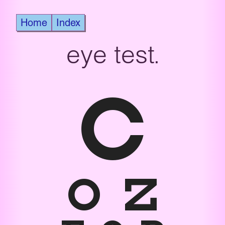
Home
Index
eye test
C
O Z